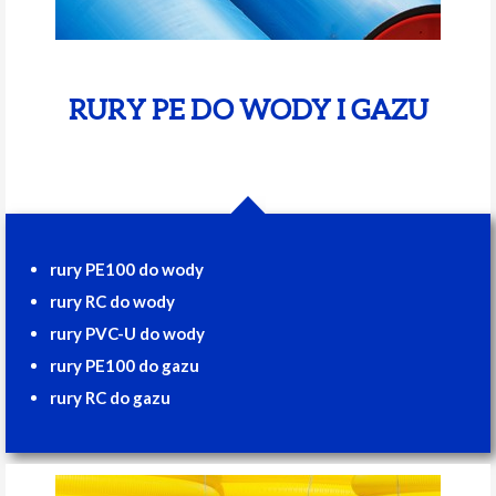
RURY PE DO WODY I GAZU
rury PE100 do wody
rury RC do wody
rury PVC-U do wody
rury PE100 do gazu
rury RC do gazu