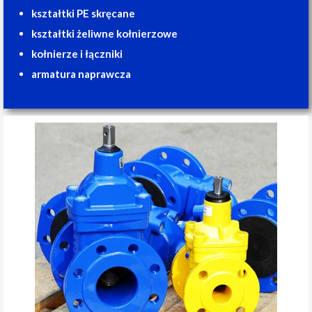
kształtki PE skręcane
kształtki żeliwne kołnierzowe
kołnierze i łączniki
armatura naprawcza