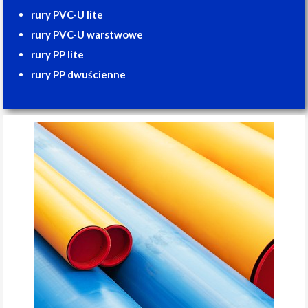
rury PVC-U lite
rury PVC-U warstwowe
rury PP lite
rury PP dwuścienne