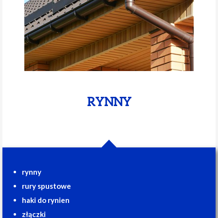
RYNNY
rynny
rury spustowe
haki do rynien
złączki