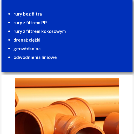
rury bez filtra
rury z filtrem PP
rury z filtrem kokosowym
drenaż ciężki
geowłóknina
odwodnienia liniowe