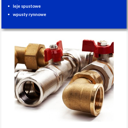
leje spustowe
wpusty rynnowe