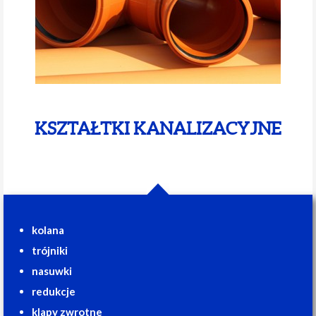
KSZTAŁTKI KANALIZACYJNE
kolana
trójniki
nasuwki
redukcje
klapy zwrotne